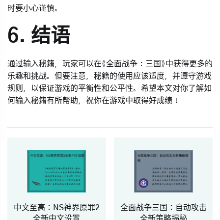
时要小心谨慎。
6. 结语
通过输入秘籍，玩家可以在《全面战争：三国》中获得更多的
乐趣和挑战。但要注意，秘籍的使用应该适度，并遵守游戏
规则，以保证游戏的平衡性和公平性。希望本文对你了解如
何输入秘籍有所帮助，祝你在游戏中取得好成绩！
中文至高：NS神界原罪2
全面战争三国：自动攻击
全新中文设置
全新策略揭秘