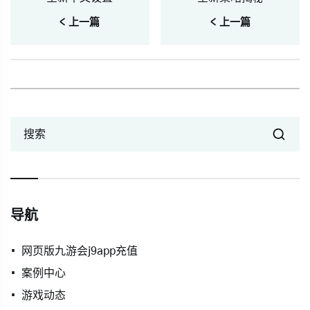
< 上一篇
< 上一篇
搜索
导航
网页版九游会j9app充值
案例中心
游戏动态