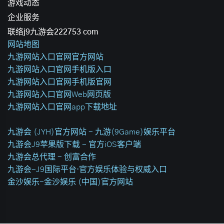
游戏动态
企业服务
联络j9九游会222753 com
网站地图
九游网站入口官网官方网站
九游网站入口官网手机版入口
九游网站入口官网手机版官网
九游网站入口官网Web网页版
九游网站入口官网app下载地址
九游会 (JYH)官方网站 - 九游(9Game)娱乐平台
九游会J9苹果版下载 - 官方iOS客户端
九游会总代理 - 创富合作
九游会-J9国际平台·官方娱乐体验与权威入口
金沙娱乐-金沙娱乐 (中国)官方网站