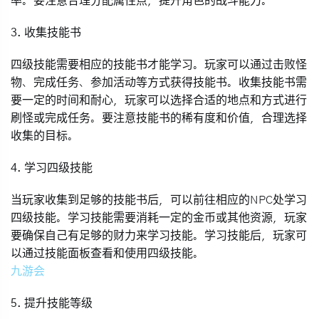
率。要注意合理分配属性点，提升角色的战斗能力。
3. 收集技能书
四级技能需要相应的技能书才能学习。玩家可以通过击败怪
物、完成任务、参加活动等方式获得技能书。收集技能书需
要一定的时间和耐心，玩家可以选择合适的地点和方式进行
刷怪或完成任务。要注意技能书的稀有度和价值，合理选择
收集的目标。
4. 学习四级技能
当玩家收集到足够的技能书后，可以前往相应的NPC处学习
四级技能。学习技能需要消耗一定的金币或其他资源，玩家
要确保自己有足够的财力来学习技能。学习技能后，玩家可
以通过技能面板查看和使用四级技能。
九游会
5. 提升技能等级