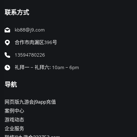
联系方式
kb88@j9.com
合作市肉漏区396号
13594780226
礼拜一 - 礼拜六: 10am - 6pm
导航
网页版九游会j9app充值
案例中心
游戏动态
企业服务