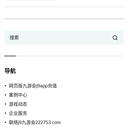
搜索
导航
网页版九游会j9app充值
案例中心
游戏动态
企业服务
联络j9九游会222753 com