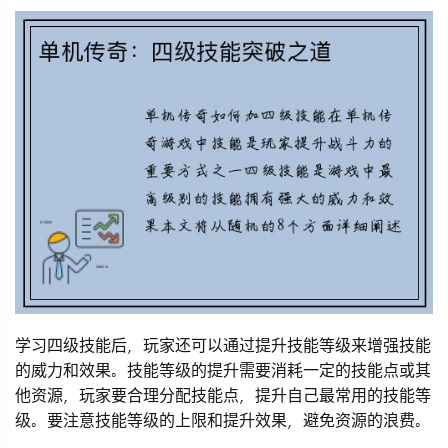
学习四级技能后，玩家还可以通过提升技能等级来增强技能
的威力和效果。技能等级的提升需要消耗一定的技能点或其
他资源，玩家要合理分配技能点，提升自己最常用的技能等
级。要注意技能等级的上限和提升效果，避免资源的浪费。