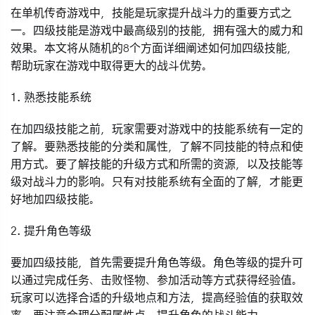
在单机传奇游戏中，技能是玩家提升战斗力的重要方式之
一。四级技能是游戏中最高级别的技能，拥有强大的威力和
效果。本文将从随机的8个方面详细阐述如何加四级技能，
帮助玩家在游戏中取得更大的战斗优势。
1. 熟悉技能系统
在加四级技能之前，玩家需要对游戏中的技能系统有一定的
了解。要熟悉技能的分类和属性，了解不同技能的特点和使
用方式。要了解技能的升级方式和所需的资源，以及技能等
级对战斗力的影响。只有对技能系统有全面的了解，才能更
好地加四级技能。
2. 提升角色等级
要加四级技能，首先需要提升角色等级。角色等级的提升可
以通过完成任务、击败怪物、参加活动等方式获得经验值。
玩家可以选择合适的升级地点和方法，提高经验值的获取效